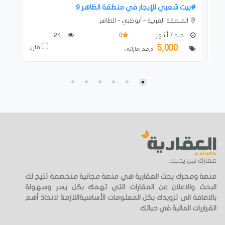
#بيت شعبي للإيجار في منطقة الظاهر 9
المنطقة الغربية - أبوظبي - الظاهر
منذ 7 أشهر
0
1.2K
5,000
ارن
قارن
درهم إماراتي
عقارك بين يديك.
منصة ومحرك بحث العقارية هي منصة مجانية متخصصة تتيح لك
البحث والاعلان عن العقارات التي تهمك بكل يسر وسهولة
بالاضافة الى تزويدك بكل المعلومات الأساسيةاللازمة لاتخاذ أهم
القراررات المالية في حياتك