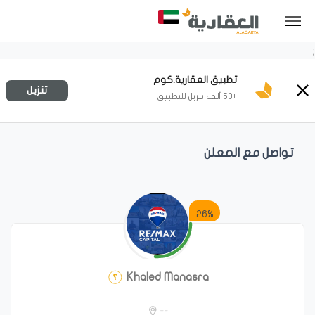
;
تطبيق العقارية.كوم
تنزيل
+50 ألف تنزيل للتطبيق
تواصل مع المعلن
26%
Khaled Manasra
--