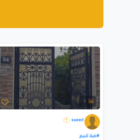
1
saeed
#فيلا للبيع