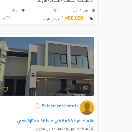
المنطقة الشمالية - عجمان - الروضة
منذ 4 أيام
--
870
1,450,000
قارن
درهم إماراتي
1
Patriot real estate
#تملك فيلا فخمة في منطقة ممتازة وحي...
المنطقة الغربية - دبي - تاون سكوير