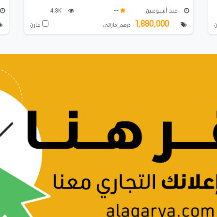
منذ أسبوعين
--
4.3K
1,880,000
قارن
درهم إماراتي