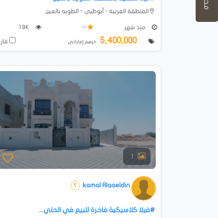
المنطقة الغربية - أبوظبي - الطويه بالعين
منذ شهر
--
1.9K
5,400,000
قارن
درهم إماراتي
1
kamal Alaaeldin
#فيلا كلاسيكية فاخرة للبيع في الحلي...