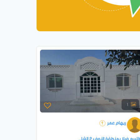
1
ريهام عمر
لبيع فيلا بمنطقة النوف ⁦⁦2⁩⁩ الشا...