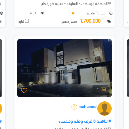
المنطقة الوسطى - الشارقة - مدينه خورفكان
منذ 3 أسابيع
--
4.0K
1,700,000
قارن
درهم إماراتي
1
mohamed
#الباهيه ⁦⁦6⁩⁩ غرف وصله وخميس
#فيلا ⁦
المنطقة الشمالية - عجمان - العامرة