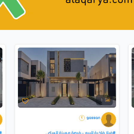
1
gassan
#فيلا فاخرة للبيع – فرصة مميزة للسك...
#ل