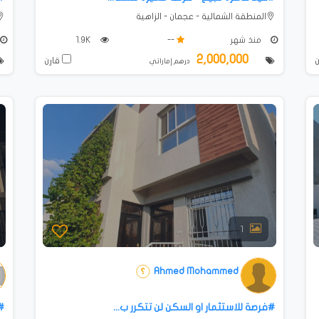
المنطقة الشمالية - عجمان - الزاهية
منذ شهر
--
1.9K
2,000,000
قارن
درهم إماراتي
1
Ahmed Mohammed
#فرصة للاستثمار او السكن لن تتكرر ب...
for Sale in Al Helio...