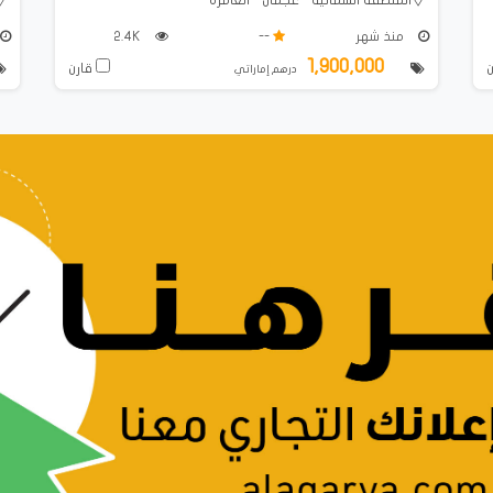
منذ شهر
--
2.4K
1,900,000
قارن
درهم إماراتي