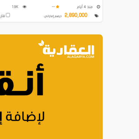
منذ 4 أيام
--
1.9K
2,890,000
قارن
درهم إماراتي