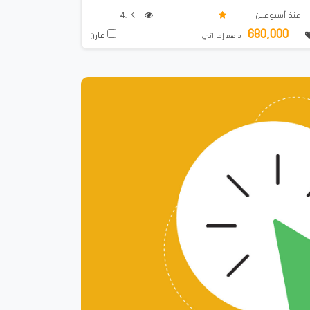
منذ أسبوعين
--
4.1K
680,000
قارن
درهم إماراتي