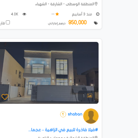
المنطقة الوسطى - الشارقة - الشهباء
منذ 3 أسابيع
--
4.0K
950,000
قارن
درهم إماراتي
1
shaban
#فيلا فاخرة للبيع في الزاهية – عجما...
المنطقة الشمالية - عجمان - الزاهية