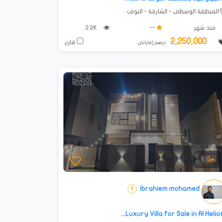
المنطقة الوسطى - الشارقة - النوف
منذ شهر
--
2.2K
2,250,000
قارن
درهم إماراتي
1
ibrahiem mohamed
#Luxury Villa 