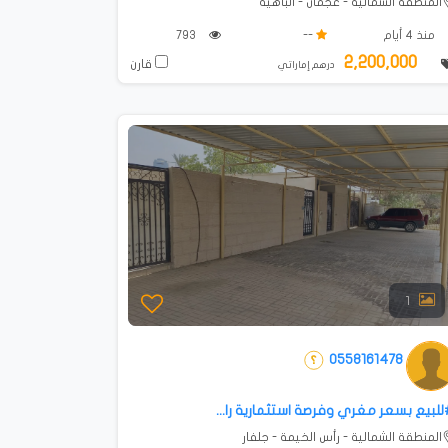
المنطقة الشمالية - عجمان - الباهية
منذ 4 أيام
--
793
2,200,000
قارن
درهم إماراتي
1
0558161478
للبيع بسعر مغري وفرصة استثمارية را...
المنطقة الشمالية - رأس الخيمة - جلفار