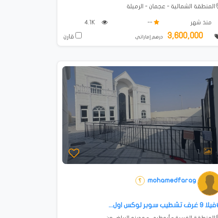
المنطقة الشمالية - عجمان - الرميلة
منذ شهر
--
4.1K
3,600,000
قارن
درهم إماراتي
1
mohamedfarag
⁦9⁩⁩ غرف تشطيب سوبر لوكس اول...
المنطقة الغربية - أبوظبي - مدينه الرياض جن...