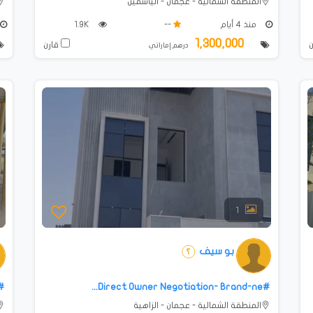
المنطقة الشمالية - عجمان - الياسمين
منذ 4 أيام
--
1.9K
1,300,000
قارن
درهم إماراتي
1
بو سيف
#Direct Owner Negotiation- Brand-ne...
#
المنطقة الشمالية - عجمان - الزاهية