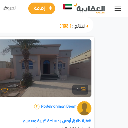
العروض
إضافة
النتائج :
( 193 )
1
Abdelrahman Deem
#فيلا طابق أرضي بمساحة كبيرة وسعر م...