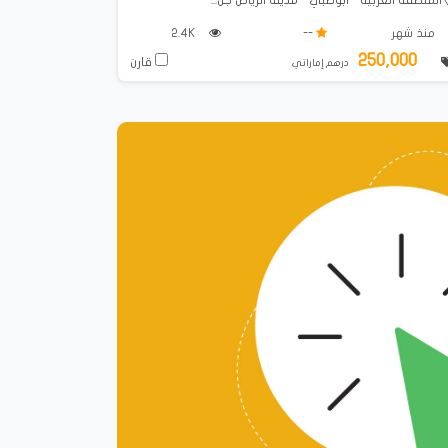
منذ شهر
--
2.4K
250,000
قارن
درهم إماراتي