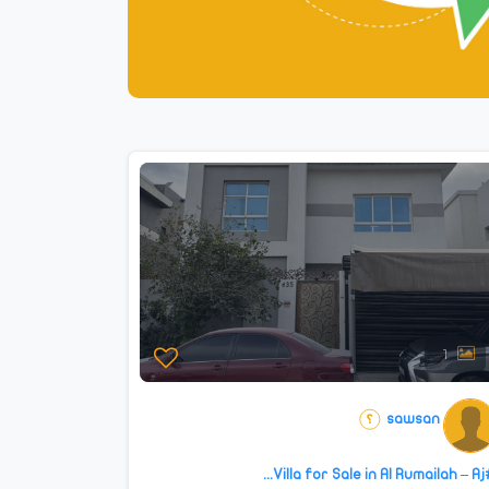
1
sawsan
#Villa for Sale